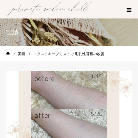
実績
実績
エクストキープミストで 毛孔性苔癬の改善
ホーム